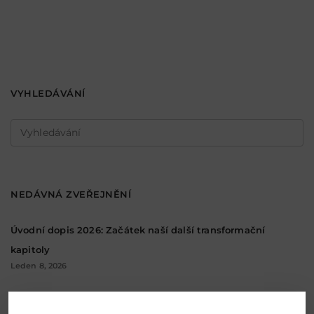
VYHLEDÁVÁNÍ
Vyhledávání
NEDÁVNÁ ZVEŘEJNĚNÍ
Úvodní dopis 2026: Začátek naší další transformační
kapitoly
Leden 8, 2026
Mentor Media oznamuje změnu ve vedení a vítá nového