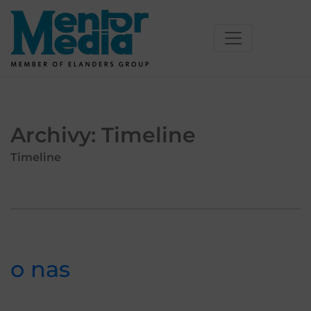
Skip
to
content
Archivy:
Timeline
Timeline
o nas