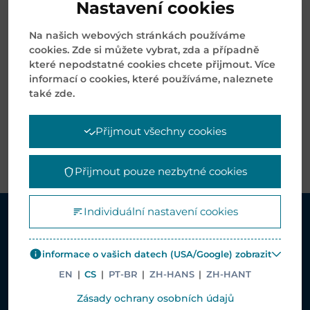
prezidenta a generálního ředitele
Nastavení cookies
Listopad 12, 2025
Na našich webových stránkách používáme
cookies. Zde si můžete vybrat, zda a případně
které nepodstatné cookies chcete přijmout. Více
Archivy
informací o cookies, které používáme, naleznete
také zde.
Přijmout všechny cookies
Přijmout pouze nezbytné cookies
Individuální nastavení cookies
ŘEŠENÍ
informace o vašich datech (USA/Google) zobrazit
EN
|
CS
|
PT-BR
|
ZH-HANS
|
ZH-HANT
Zdravotní péče
Zásady ochrany osobních údajů
Řešení pro řízení dodavatelského