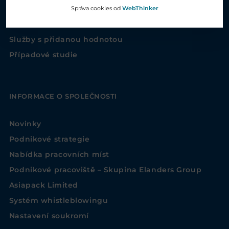
Řešení v rámci elektronických služeb
Správa cookies od
WebThinker
Tisk a balení
Služby s přidanou hodnotou
Případové studie
INFORMACE O SPOLEČNOSTI
Novinky
Podnikové strategie
Nabídka pracovních míst
Podnikové pracoviště – Skupina Elanders Group
Asiapack Limited
Systém whistleblowingu
Nastavení soukromí