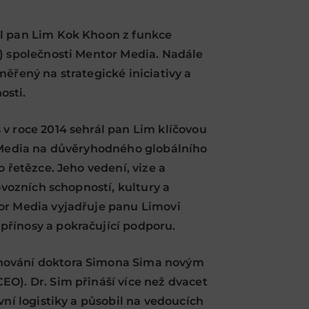
l pan Lim Kok Khoon z funkce
) společnosti Mentor Media. Nadále
ěřený na strategické iniciativy a
osti.
v roce 2014 sehrál pan Lim klíčovou
r Media na důvěryhodného globálního
o řetězce. Jeho vedení, vize a
ovozních schopností, kultury a
or Media vyjadřuje panu Limovi
řínosy a pokračující podporu.
nování doktora Simona Sima novým
O). Dr. Sim přináší více než dvacet
vní logistiky a působil na vedoucích