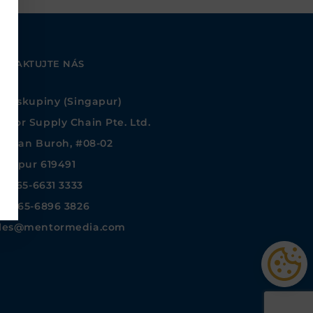
NTAKTUJTE NÁS
dlo skupiny (Singapur)
ntor Supply Chain Pte. Ltd.
 Jalan Buroh, #08-02
ngapur 619491
l.: +65-6631 3333
x: +65-6896 3826
les@mentormedia.com