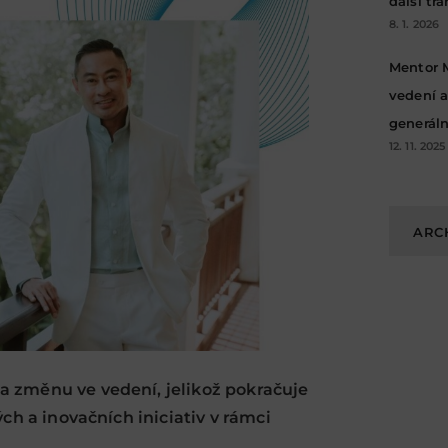
další tr
8. 1. 2026
Mentor 
vedení a
generáln
12. 11. 2025
Archivy
ARC
 změnu ve vedení, jelikož pokračuje
ch a inovačních iniciativ v rámci