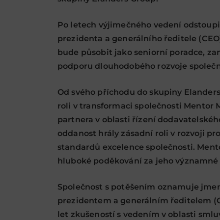
Po letech výjimečného vedení odstoupi
prezidenta a generálního ředitele (CEO
bude působit jako seniorní poradce, zam
podporu dlouhodobého rozvoje společn
Od svého příchodu do skupiny Elanders 
roli v transformaci společnosti Mento
partnera v oblasti řízení dodavatelskéh
oddanost hrály zásadní roli v rozvoji pr
standardů excelence společnosti. Ment
hluboké poděkování za jeho významné p
Společnost s potěšením oznamuje jme
prezidentem a generálním ředitelem (CE
let zkušeností s vedením v oblasti smlu