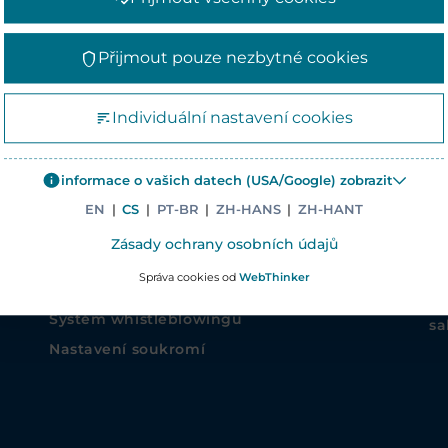
Přijmout pouze nezbytné cookies
INFORMACE O SPOLEČNOSTI
KO
Individuální nastavení cookies
Novinky
Sí
Podnikové strategie
Me
informace o vašich datech (USA/Google) zobrazit
Nabídka pracovních míst
47
EN
|
CS
|
PT-BR
|
ZH-HANS
|
ZH-HANT
Podnikové pracoviště – Skupina Elanders
Si
Zásady ochrany osobních údajů
Group
Te
Správa cookies od
WebThinker
Asiapack Limited
Fa
Systém whistleblowingu
sa
Nastavení soukromí