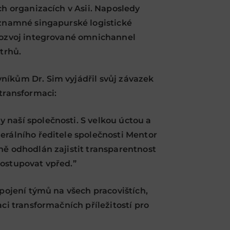
ch organizacích v Asii. Naposledy
ýznamné singapurské logistické
 rozvoj integrované omnichannel
trhů.
níkům Dr. Sim vyjádřil svůj závazek
transformaci:
naší společnosti. S velkou úctou a
erálního ředitele společnosti Mentor
ně odhodlán zajistit transparentnost
postupovat vpřed.”
apojení týmů na všech pracovištích,
aci transformačních příležitostí pro