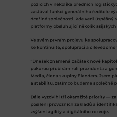
pozicích v několika předních logistický
zastával funkci generálního ředitele v
dceřiné společnosti, kde vedl úspěšný
platformy obsluhující několik asijských 
Ve svém prvním projevu ke spolupracov
ke kontinuitě, spolupráci a cílevědomé 
“Dnešek znamená začátek nové kapitoly 
pokorou přebírám roli prezidenta a gen
Media, člena skupiny Elanders. Jsem pl
a stabilitu, zatímco budeme společně 
Dále vyzdvihl tři okamžité priority — z
posílení provozních základů a identifik
zvýšení agility a digitálního rozvoje.