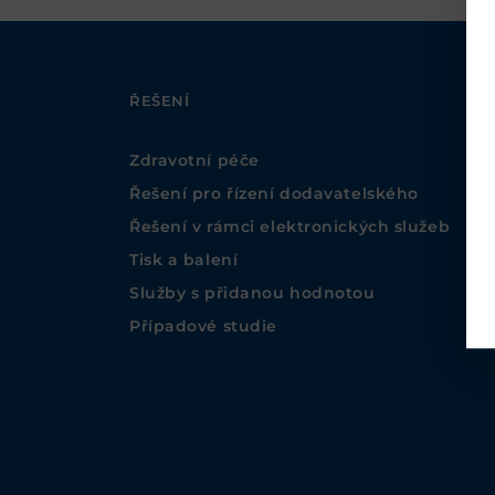
ŘEŠENÍ
Zdravotní péče
Řešení pro řízení dodavatelského
Řešení v rámci elektronických služeb
Tisk a balení
Služby s přidanou hodnotou
Případové studie