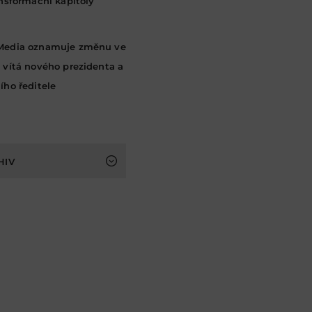
ansformační kapitoly
Media oznamuje změnu ve
 vítá nového prezidenta a
ího ředitele
HIV