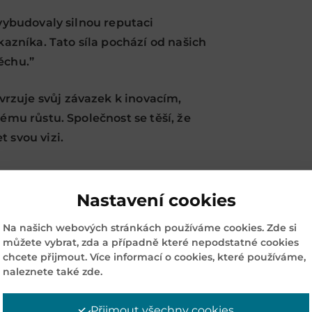
 vybudovaly silnou reputaci
kazníka. Tato síla pochází od našich
ěchu.”
rzuje svůj závazek k inovacím,
nému růstu. Společnost se těší, že
 svou vizi.
Nastavení cookies
STARŠÍ
Na našich webových stránkách používáme cookies. Zde si
můžete vybrat, zda a případně které nepodstatné cookies
chcete přijmout. Více informací o cookies, které používáme,
naleznete také zde.
Přijmout všechny cookies