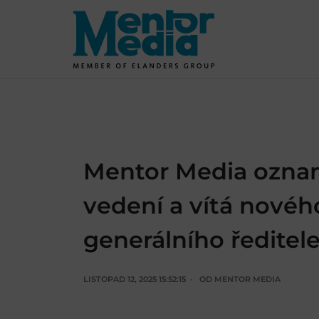
Skip
to
content
Mentor Media ozna
vedení a vítá novéh
generálního ředitel
LISTOPAD 12, 2025 15:52:15
OD
MENTOR MEDIA