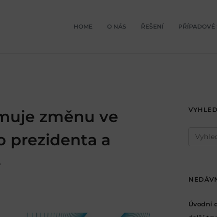
HOME
O NÁS
ŘEŠENÍ
PŘÍPADOVÉ 
VYHLED
muje změnu ve
Vyhled
o prezidenta a
e
NEDÁVN
Úvodní d