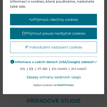
informací o cookies, které používáme, naleznete
také zde.
Přijmout všechny cookies
Přijmout pouze nezbytné cookies
VLASTNÍ KOMPLETACE
Individuální nastavení cookies
informace o vašich datech (USA/Google) zobrazit
EN
|
CS
|
PT-BR
|
ZH-HANS
|
ZH-HANT
Zásady ochrany osobních údajů
Správa cookies od
WebThinker
PŘÍPADOVÉ STUDIE