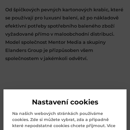
Od špičkových pevných kartonových krabic, které
se používají pro luxusní balení, až po nákladově
efektivní potřeby spotřebního baleného zboží
vyžadované přímo v maloobchodní distribuci.
Model společnost Mentor Media a skupiny
Elanders Group je přizpůsoben všem
společnostem v jakémkoli odvětví.
Nastavení cookies
Na našich webových stránkách používáme
cookies. Zde si můžete vybrat, zda a případně
OZNAČENÍ
které nepodstatné cookies chcete přijmout. Více