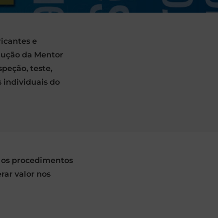
icantes e
olução da Mentor
peção, teste,
 individuais do
e os procedimentos
rar valor nos