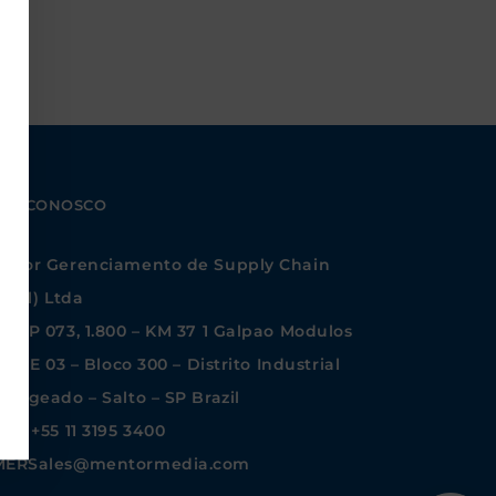
ALE CONOSCO
ntor Gerenciamento de Supply Chain
rasil) Ltda
d SP 073, 1.800 – KM 37 1 Galpao Modulos
, 02 E 03 – Bloco 300 – Distrito Industrial
 Lageado – Salto – SP Brazil
ne: +55 11 3195 3400
MERSales@mentormedia.com