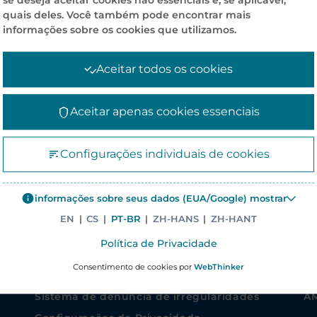
se deseja aceitar cookies não essenciais e, se aplicável,
quais deles. Você também pode encontrar mais
informações sobre os cookies que utilizamos.
Aceitar todos os cookies
Aceitar apenas cookies essenciais
INFORMAÇÕES SOBRE A EMPRESA
F
Configurações individuais de cookies
Notícias
Me
Políticas Corporativas
(B
informações sobre seus dados (EUA/Google) mostrar
Brazilian SGI Policies
Ro
EN
|
CS
|
PT-BR
|
ZH-HANS
|
ZH-HANT
Trabalhe Conosco
01
Política de Privacidade
Site corporativo – Elanders Group
Do
Consentimento de cookies por
WebThinker
Asiapack Limited
Fo
Sistema de denúncia de irregularidades
A