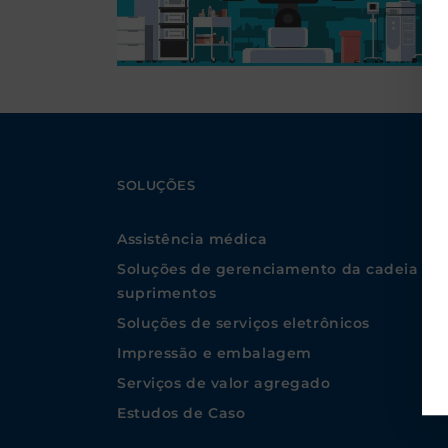
SOLUÇÕES
Assistência médica
Soluções de gerenciamento da cadeia de
suprimentos
Soluções de serviços eletrônicos
Impressão e embalagem
Serviços de valor agregado
Estudos de Caso