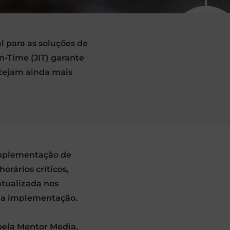
l para as soluções de
n-Time (JIT) garante
tejam ainda mais
implementação de
orários críticos,
atualizada nos
ima implementação.
pela Mentor Media.