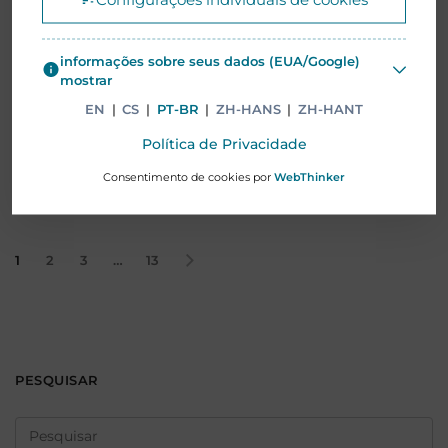
Executivo (CEO) da Mentor Media. Ele continuará
atuando como Assessor…
informações sobre seus dados (EUA/Google)
mostrar
Leia mais
EN
|
CS
|
PT-BR
|
ZH-HANS
|
ZH-HANT
Política de Privacidade
Consentimento de cookies por
WebThinker
1
2
3
…
13
PESQUISAR
Pesquisar