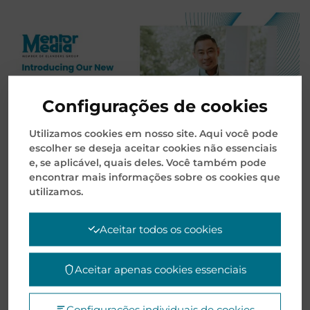
Configurações de cookies
Utilizamos cookies em nosso site. Aqui você pode
escolher se deseja aceitar cookies não essenciais
e, se aplicável, quais deles. Você também pode
encontrar mais informações sobre os cookies que
utilizamos.
A Mentor Media anunciou hoje uma transição de
liderança, à medida que a empresa continua a
Aceitar todos os cookies
fortalecer seus esforços estratégicos de
crescimento e inovação sob o Grupo Elanders.
Aceitar apenas cookies essenciais
Após anos de liderança excepcional, o Sr. Lim Kok
Khoon deixou o cargo de Presidente e Diretor
Configurações individuais de cookies