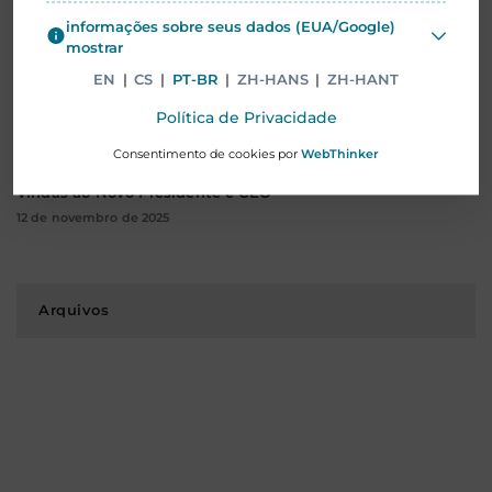
PUBLICAÇÕES RECENTES
informações sobre seus dados (EUA/Google)
mostrar
Carta de Abertura 2026: O Início do Nosso Próximo Capítulo
EN
|
CS
|
PT-BR
|
ZH-HANS
|
ZH-HANT
Transformador
8 de janeiro de 2026
Política de Privacidade
Consentimento de cookies por
WebThinker
Mentor Media Anuncia Transição de Liderança e da Boas-
Vindas ao Novo Presidente e CEO
12 de novembro de 2025
Arquivos