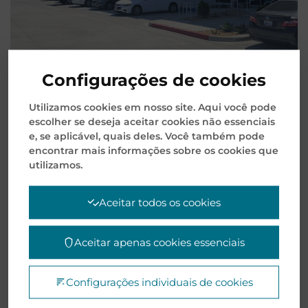
Configurações de cookies
Navegação
Utilizamos cookies em nosso site. Aqui você pode
escolher se deseja aceitar cookies não essenciais
MAIS RECENTE
MAIS ANTIGO
de
e, se aplicável, quais deles. Você também pode
encontrar mais informações sobre os cookies que
Post
utilizamos.
Aceitar todos os cookies
PESQUISAR
Aceitar apenas cookies essenciais
Pesquisar
por:
Configurações individuais de cookies