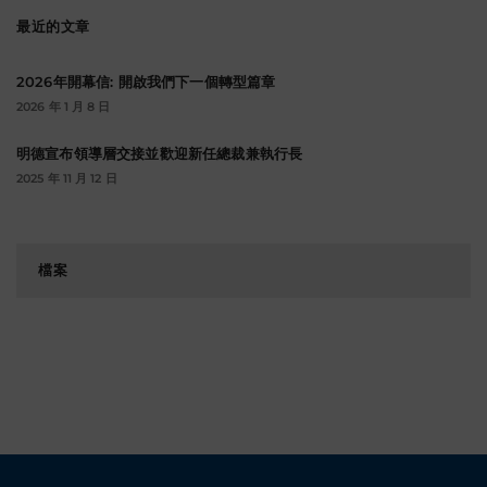
字:
最近的文章
2026年開幕信: 開啟我們下一個轉型篇章
2026 年 1 月 8 日
明德宣布領導層交接並歡迎新任總裁兼執行長
2025 年 11 月 12 日
檔
案