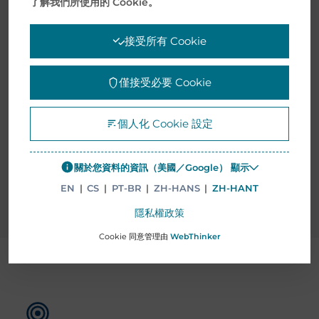
電子服務解決方案
了解我們所使用的 Cookie。
接受所有 Cookie
物聯網（IOT）在供應鏈服務的諸多層面已具顯著地
位且扮演著不可或缺的角色。其收集並轉換數據為資
訊使得決策過程更為清晰明確。然而，連結性仍視為
僅接受必要 Cookie
企業成功的決定因素。
個人化 Cookie 設定
明德提供客製化的電子商務整合和解決方案，支援標
準的電子商務技術，以及複雜的5G增強功能。我們以
關於您資料的資訊（美國／Google） 顯示
數位方式提供您擴增業務所需的基礎。
EN
|
CS
|
PT-BR
|
ZH-HANS
|
ZH-HANT
隱私權政策
Cookie 同意管理由
WebThinker