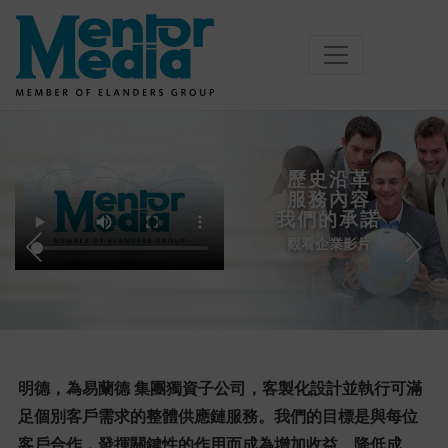
Skip
to
content
歷史沿革
服務內容
我們的承諾
觀看企業影片
明德，為易蘭德 集團獨資子公司，客製化設計並執行可滿
足個別客戶需求的整體供應鏈服務。我們的目標是與每位
客戶合作，發揮關鍵性的作用而成為增加收益、降低成