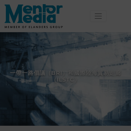
Skip
to
content
一帶一路倡議（BRI）和國際陸海貿易走廊
（ILSTC）