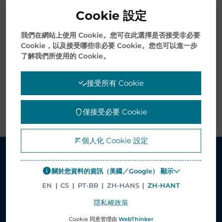
提供一級的安全可靠性。
Cookie 設定
加密的AR碼使標籤能夠承載產品的智慧財產權（IP）資
我們在網站上使用 Cookie。您可在此選擇是否接受非必要
訊，用戶可以進一步驗證產品的詳細資訊和真實性，啟動
Cookie，以及接受哪些非必要 Cookie。您也可以進一步
了解我們所使用的 Cookie。
保固和其他的售後行銷活動。
接受所有 Cookie
該解決方案在標籤設計和介面方面具高度可客制化，以滿
足不同產品和產業的需求。
僅接受必要 Cookie
個人化 Cookie 設定
關於您資料的資訊（美國／Google） 顯示
解決方案
EN
|
CS
|
PT-BR
|
ZH-HANS
|
ZH-HANT
醫療服務解決方案
隱私權政策
供應鏈管理解決方案
Cookie 同意管理由
WebThinker