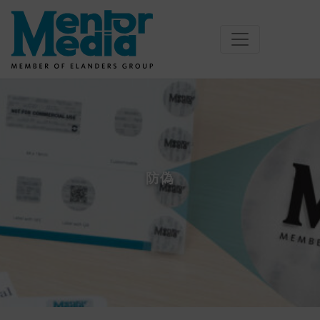
Skip
to
content
防偽