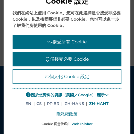
Cookie 設定
其他值得一提的功能包括序列化序號、UDI（單一識別
碼）標籤、專利標籤和防偽標籤（例如防篡改、3D光學和
我們在網站上使用 Cookie。您可在此選擇是否接受非必要
防剝離）。
Cookie，以及接受哪些非必要 Cookie。您也可以進一步
了解我們所使用的 Cookie。
這些功能滿足了多數產業對於標籤的要求和受控資料的標
接受所有 Cookie
準。
僅接受必要 Cookie
個人化 Cookie 設定
解決方案
關於您資料的資訊（美國／Google） 顯示
醫療服務解決方案
EN
|
CS
|
PT-BR
|
ZH-HANS
|
ZH-HANT
供應鏈管理解決方案
隱私權政策
電子服務解決方案
Cookie 同意管理由
WebThinker
印刷和包裝