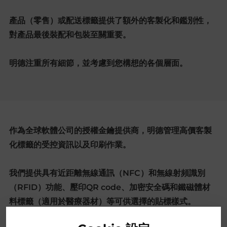
產品（零售）或配送標籤提供了額外的客製化和鑑別性，
對產品最後裝配和包裝至關重要。
明德注重所有細節，並考慮到您構想的各個層面。
作為全球軟體公司的授權金鑰提供商，明德管理高價客製
化標籤的受控資訊以及印刷作業。
我們提供具有近距離無線通訊（NFC）和無線射頻識別
（RFID）功能、壓印QR code、加密安全碼和鐵磁體材
料標籤（適用於醫療器材）等可供選擇的貼標樣式。