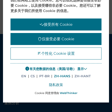
我们在网站上使用 Cookie。您可以在此选择是否接受非必
伪标签（例如，防篡改、3D 光学和防剥落）。
要 Cookie，以及接受哪些非必要 Cookie。您还可以了解
更多关于我们所使用 Cookie 的信息。
这些特点实现了大多数行业的标签要求和受控数据标准。
接受所有 Cookie
仅接受必要 Cookie
解决方案
个性化 Cookie 设置
医疗保健解决方案
有关您数据的信息（美国/谷歌） 显示
供应链管理解决方案
EN
|
CS
|
PT-BR
|
ZH-HANS
|
ZH-HANT
电子服务解决方案
隐私政策
印刷和包装
Cookie 同意管理由
WebThinker
增值服务
案例分析