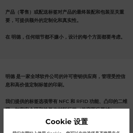
产品（零售）或配送标签对产品的最终装配和包装至关重
要，可提供额外的定制化和真实性。
在 明德，任何细节都不嫌小，设计的每个方面都要考虑。
明德 是一家全球软件公司的许可密钥供应商，管理受控信
息和高价值定制标签的印刷。
我们提供的标签选项带有 NFC 和 RFID 功能、凸印的二维
码、加密安全码和铁氧体材料标签（兼容医疗器械）。
Cookie 设置
其他值得一提的是序列化序列、UDI 标签、专利标签和防