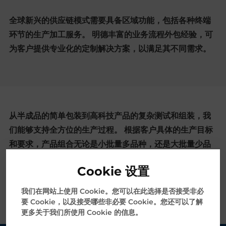
全球新兴的供应链模式需要具备区域功能，包括各种终端
环节的生产加工服务。 明德丰富的业务流程外包经验，可
为客户提供专业化的定制解决方案，以满足其不同需求。
从半成品的简单包装到高科技产品的复杂测试和组装，我
们能够支持全方位的生产过程。 根据客户具体的生产目标
和要求，产品组合无论是小批量多品种，还是大批量少品
种，我们皆可满足。 明德拥有深厚的工程专业知识和丰富
Cookie 设置
的快捷生产工艺经验，能够与客户建立持久的双赢合作伙
伴关系，始终如一地满足即时开发、即时量产的要求。
我们在网站上使用 Cookie。您可以在此选择是否接受非必
要 Cookie，以及接受哪些非必要 Cookie。您还可以了解
更多关于我们所使用 Cookie 的信息。